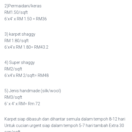
2)Permaidani/keras
RM1.50/sqft
6’x4′ x RM 1.50 = RM36
3) karpet shaggy
RM 1.80/sqft
6’x4’x RM 1.80= RM43.2
4) Super shaggy
RM2/sqft
6’x4’x RM 2/sqft= RM48
5) Jenis handmade (silk/wool)
RM3/sqft
6′ x 4′ x RM= Rm 72
Karpet siap dibasuh dan dihantar semula dalam tempoh 8-12 hari
Untuk cucian urgent siap dalam tempoh 5-7 hari tambah Extra 30
sen/sqft