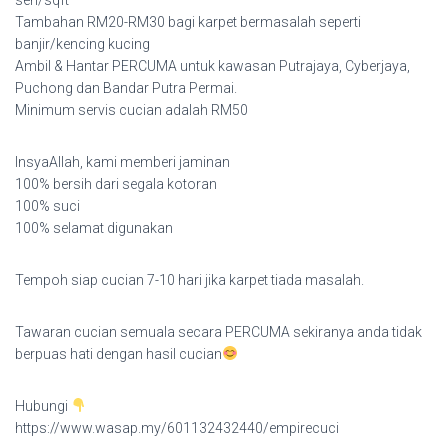
Tambahan RM20-RM30 bagi karpet bermasalah seperti
banjir/kencing kucing
Ambil & Hantar PERCUMA untuk kawasan Putrajaya, Cyberjaya,
Puchong dan Bandar Putra Permai.
Minimum servis cucian adalah RM50
InsyaAllah, kami memberi jaminan
100% bersih dari segala kotoran
100% suci
100% selamat digunakan
Tempoh siap cucian 7-10 hari jika karpet tiada masalah.
Tawaran cucian semuala secara PERCUMA sekiranya anda tidak
berpuas hati dengan hasil cucian
Hubungi
https://www.wasap.my/601132432440/empirecuci