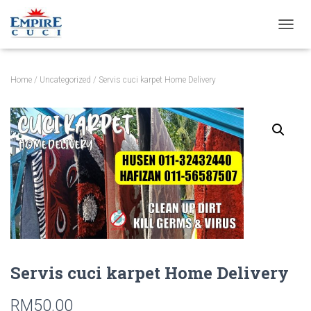
T
O
G
G
Home
/
Uncategorized
/ Servis cuci karpet Home Delivery
L
E
N
A
V
I
G
A
T
I
O
N
Servis cuci karpet Home Delivery
RM
50.00