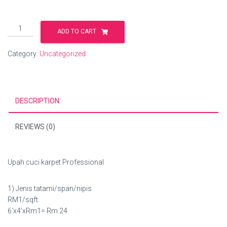
Servis
ADD TO CART
cuci
karpet
Category:
Uncategorized
Home
Delivery
quantity
DESCRIPTION
REVIEWS (0)
Upah cuci karpet Professional
1) Jenis tatami/span/nipis
RM1/sqft
6’x4’xRm1= Rm 24